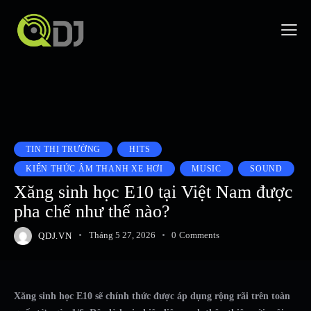
TIN THỊ TRƯỜNG
HITS
KIẾN THỨC ÂM THANH XE HƠI
MUSIC
SOUND
Xăng sinh học E10 tại Việt Nam được
pha chế như thế nào?
QDJ.VN
Tháng 5 27, 2026
0
Comments
Xăng sinh học E10 sẽ chính thức được áp dụng rộng rãi trên toàn