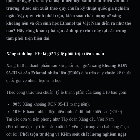
quốc từ ngày 1/6. Đây là loại nhiên liệu xanh thân thiện với môi
trường, được sản xuất theo quy chuẩn kỹ thuật quốc gia nghiêm
ngặt. Vậy quy trình phối trộn, kiểm soát chất lượng từ xăng
khoáng nền và cồn sinh học Ethanol tại Việt Nam diễn ra như thế
nào? Hãy cùng khám phá cận cảnh quy trình này tại các trung
tâm phối trộn hiện đại.
Xăng sinh học E10 là gì? Tỷ lệ phối trộn tiêu chuẩn
Xăng E10 là thành phẩm sau khi phối trộn giữa
xăng khoáng RON
95-III
và
cồn Ethanol nhiên liệu (E100)
dựa trên quy chuẩn kỹ thuật
quốc gia về nhiên liệu sinh học.
Theo công thức tiêu chuẩn, tỷ lệ thành phần của xăng E10 bao gồm:
90%
Xăng khoáng RON 95-III (xăng nền).
10%
Ethanol nhiên liệu biến tính có độ tinh khiết cao (E100).
Tại các đơn vị tiên phong như Tập đoàn Xăng dầu Việt Nam
(Petrolimex), quy trình sản xuất chủ yếu tập trung vào hai công đoạn
cốt lõi:
Phối trộn tự động
và
Kiểm soát chất lượng nghiêm ngặt