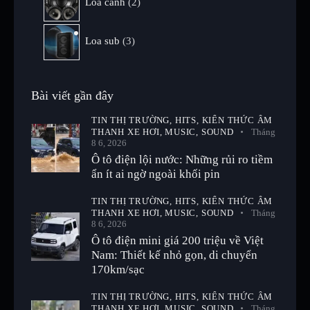
Loa cánh
2
Loa sub
3
Bài viết gần đây
TIN THỊ TRƯỜNG,
HITS,
KIẾN THỨC ÂM
THANH XE HƠI,
MUSIC,
SOUND
Tháng
8 6, 2026
Ô tô điện lội nước: Những rủi ro tiềm
ẩn ít ai ngờ ngoài khối pin
TIN THỊ TRƯỜNG,
HITS,
KIẾN THỨC ÂM
THANH XE HƠI,
MUSIC,
SOUND
Tháng
8 6, 2026
Ô tô điện mini giá 200 triệu về Việt
Nam: Thiết kế nhỏ gọn, di chuyển
170km/sạc
TIN THỊ TRƯỜNG,
HITS,
KIẾN THỨC ÂM
THANH XE HƠI,
MUSIC,
SOUND
Tháng