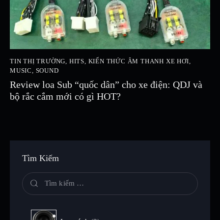
TIN THỊ TRƯỜNG
,
HITS
,
KIẾN THỨC ÂM THANH XE HƠI
,
MUSIC
,
SOUND
Review loa Sub “quốc dân” cho xe điện: QDJ và
bộ rắc cắm mới có gì HOT?
Tìm Kiếm