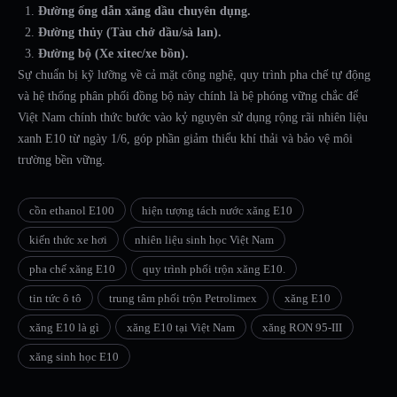
Đường ống dẫn xăng dầu chuyên dụng.
Đường thủy (Tàu chở dầu/sà lan).
Đường bộ (Xe xitec/xe bồn).
Sự chuẩn bị kỹ lưỡng về cả mặt công nghệ, quy trình pha chế tự động
và hệ thống phân phối đồng bộ này chính là bệ phóng vững chắc để
Việt Nam chính thức bước vào kỷ nguyên sử dụng rộng rãi nhiên liệu
xanh E10 từ ngày 1/6, góp phần giảm thiểu khí thải và bảo vệ môi
trường bền vững.
cồn ethanol E100
hiện tượng tách nước xăng E10
kiến thức xe hơi
nhiên liệu sinh học Việt Nam
pha chế xăng E10
quy trình phối trộn xăng E10.
tin tức ô tô
trung tâm phối trộn Petrolimex
xăng E10
xăng E10 là gì
xăng E10 tại Việt Nam
xăng RON 95-III
xăng sinh học E10