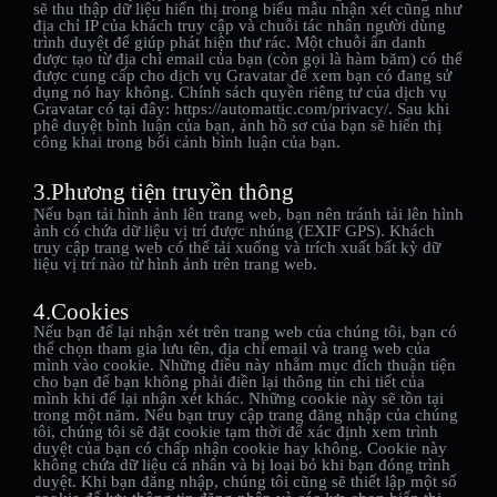
sẽ thu thập dữ liệu hiển thị trong biểu mẫu nhận xét cũng như
địa chỉ IP của khách truy cập và chuỗi tác nhân người dùng
trình duyệt để giúp phát hiện thư rác. Một chuỗi ẩn danh
được tạo từ địa chỉ email của bạn (còn gọi là hàm băm) có thể
được cung cấp cho dịch vụ Gravatar để xem bạn có đang sử
dụng nó hay không. Chính sách quyền riêng tư của dịch vụ
Gravatar có tại đây: https://automattic.com/privacy/. Sau khi
phê duyệt bình luận của bạn, ảnh hồ sơ của bạn sẽ hiển thị
công khai trong bối cảnh bình luận của bạn.
3.Phương tiện truyền thông
Nếu bạn tải hình ảnh lên trang web, bạn nên tránh tải lên hình
ảnh có chứa dữ liệu vị trí được nhúng (EXIF GPS). Khách
truy cập trang web có thể tải xuống và trích xuất bất kỳ dữ
liệu vị trí nào từ hình ảnh trên trang web.
4.Cookies
Nếu bạn để lại nhận xét trên trang web của chúng tôi, bạn có
thể chọn tham gia lưu tên, địa chỉ email và trang web của
mình vào cookie. Những điều này nhằm mục đích thuận tiện
cho bạn để bạn không phải điền lại thông tin chi tiết của
mình khi để lại nhận xét khác. Những cookie này sẽ tồn tại
trong một năm. Nếu bạn truy cập trang đăng nhập của chúng
tôi, chúng tôi sẽ đặt cookie tạm thời để xác định xem trình
duyệt của bạn có chấp nhận cookie hay không. Cookie này
không chứa dữ liệu cá nhân và bị loại bỏ khi bạn đóng trình
duyệt. Khi bạn đăng nhập, chúng tôi cũng sẽ thiết lập một số