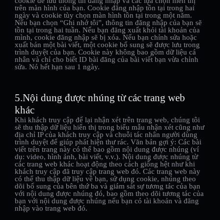
cookie để lưu thông tin đăng nhập và các lựa chọn hiển thị
trên màn hình của bạn. Cookie đăng nhập tồn tại trong hai
ngày và cookie tùy chọn màn hình tồn tại trong một năm.
Nếu bạn chọn “Ghi nhớ tôi”, thông tin đăng nhập của bạn sẽ
tồn tại trong hai tuần. Nếu bạn đăng xuất khỏi tài khoản của
mình, cookie đăng nhập sẽ bị xóa. Nếu bạn chỉnh sửa hoặc
xuất bản một bài viết, một cookie bổ sung sẽ được lưu trong
trình duyệt của bạn. Cookie này không bao gồm dữ liệu cá
nhân và chỉ cho biết ID bài đăng của bài viết bạn vừa chỉnh
sửa. Nó hết hạn sau 1 ngày.
5.Nội dung được nhúng từ các trang web
khác
Khi khách truy cập để lại nhận xét trên trang web, chúng tôi
sẽ thu thập dữ liệu hiển thị trong biểu mẫu nhận xét cũng như
địa chỉ IP của khách truy cập và chuỗi tác nhân người dùng
trình duyệt để giúp phát hiện thư rác. Văn bản gợi ý: Các bài
viết trên trang này có thể bao gồm nội dung được nhúng (ví
dụ: video, hình ảnh, bài viết, v.v.). Nội dung được nhúng từ
các trang web khác hoạt động theo cách giống hệt như khi
khách truy cập đã truy cập trang web đó. Các trang web này
có thể thu thập dữ liệu về bạn, sử dụng cookie, nhúng theo
dõi bổ sung của bên thứ ba và giám sát sự tương tác của bạn
với nội dung được nhúng đó, bao gồm theo dõi tương tác của
bạn với nội dung được nhúng nếu bạn có tài khoản và đăng
nhập vào trang web đó.