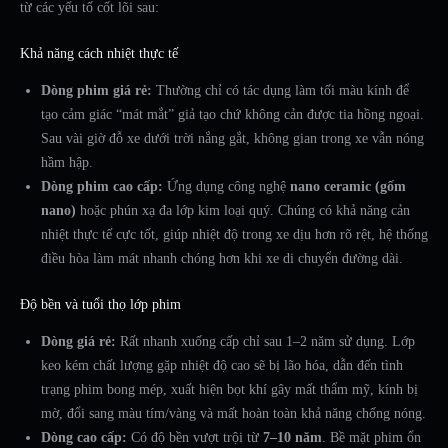
từ các yếu tố cốt lõi sau:
Khả năng cách nhiệt thực tế
Dòng phim giá rẻ:
Thường chỉ có tác dụng làm tối màu kính để
tạo cảm giác “mát mắt” giả tạo chứ không cản được tia hồng ngoại.
Sau vài giờ đỗ xe dưới trời nắng gắt, không gian trong xe vẫn nóng
hầm hập.
Dòng phim cao cấp:
Ứng dụng công nghệ
nano ceramic (gốm
nano)
hoặc phún xạ đa lớp kim loại quý. Chúng có khả năng cản
nhiệt thực tế cực tốt, giúp nhiệt độ trong xe dịu hơn rõ rệt, hệ thống
điều hòa làm mát nhanh chóng hơn khi xe di chuyển đường dài.
Độ bền và tuổi thọ lớp phim
Dòng giá rẻ:
Rất nhanh xuống cấp chỉ sau 1–2 năm sử dụng. Lớp
keo kém chất lượng gặp nhiệt độ cao sẽ bị lão hóa, dẫn đến tình
trạng phim bong mép, xuất hiện bọt khí gây mất thẩm mỹ, kính bị
mờ, đổi sang màu tím/vàng và mất hoàn toàn khả năng chống nóng.
Dòng cao cấp:
Có độ bền vượt trội từ
7–10 năm
. Bề mặt phim ổn