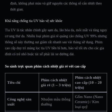
định, không phai màu và giữ nguyên các thông số cản nhiệt theo
thời gian.
Khả năng chống tia UV bảo vệ sức khỏe
Tia UV là tác nhân chính gây sạm da, lão hóa da, mỏi mắt và tăng nguy
cơ ung thư da. Nhiều loại phim giá rẻ quảng cáo chống UV 99% nhưng
thông số này thường sụt giảm rất nhanh sau vài tháng sử dụng. Phim
cao cấp duy trì màng lọc tia UV bền bỉ hơn, bảo vệ tối ưu cho các gia
đình có trẻ nhỏ hoặc tài xế phải lái xe đường dài.
So sánh trực quan phim cách nhiệt giá rẻ với cao cấp
Phim cách nhiệt
Phim cách nhiệt
Tiêu chí
cao cấp (10 – 20
giá rẻ (1 – 3 triệu)
triệu)
Gốm Nano (Nano
Công nghệ sản
Nhuộm màu thông
Ceramic) / Kim
xuất
thường
loại quý