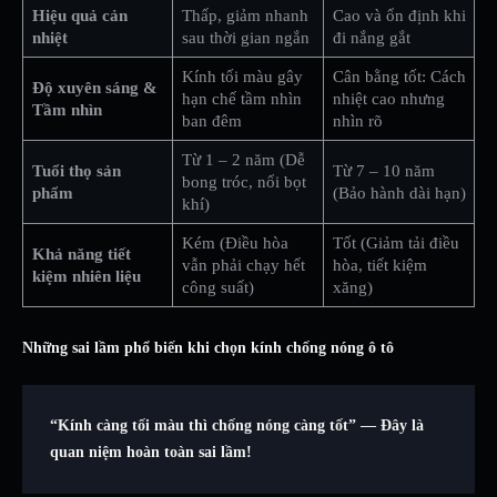
Hiệu quả cản
Thấp, giảm nhanh
Cao và ổn định khi
nhiệt
sau thời gian ngắn
đi nắng gắt
Kính tối màu gây
Cân bằng tốt: Cách
Độ xuyên sáng &
hạn chế tầm nhìn
nhiệt cao nhưng
Tầm nhìn
ban đêm
nhìn rõ
Từ 1 – 2 năm (Dễ
Tuổi thọ sản
Từ 7 – 10 năm
bong tróc, nổi bọt
phẩm
(Bảo hành dài hạn)
khí)
Kém (Điều hòa
Tốt (Giảm tải điều
Khả năng tiết
vẫn phải chạy hết
hòa, tiết kiệm
kiệm nhiên liệu
công suất)
xăng)
Những sai lầm phổ biến khi chọn kính chống nóng ô tô
“Kính càng tối màu thì chống nóng càng tốt” — Đây là
quan niệm hoàn toàn sai lầm!