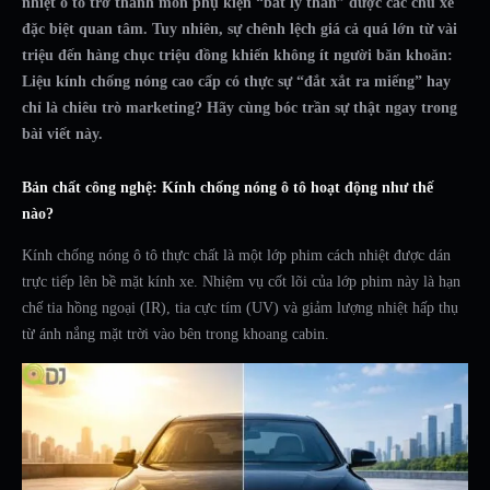
nhiệt ô tô trở thành món phụ kiện “bất ly thân” được các chủ xe
đặc biệt quan tâm. Tuy nhiên, sự chênh lệch giá cả quá lớn từ vài
triệu đến hàng chục triệu đồng khiến không ít người băn khoăn:
Liệu kính chống nóng cao cấp có thực sự “đắt xắt ra miếng” hay
chỉ là chiêu trò marketing? Hãy cùng bóc trần sự thật ngay trong
bài viết này.
Bản chất công nghệ: Kính chống nóng ô tô hoạt động như thế
nào?
Kính chống nóng ô tô thực chất là một lớp phim cách nhiệt được dán
trực tiếp lên bề mặt kính xe. Nhiệm vụ cốt lõi của lớp phim này là hạn
chế tia hồng ngoại (IR), tia cực tím (UV) và giảm lượng nhiệt hấp thụ
từ ánh nắng mặt trời vào bên trong khoang cabin.