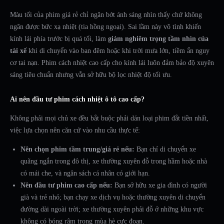
Màu tối của phim giá rẻ chỉ ngăn bớt ánh sáng nhìn thấy chứ không
ngăn được bức xạ nhiệt (tia hồng ngoại). Sai lầm này vô tình khiến
kính lái phía trước bị quá tối, làm
giảm nghiêm trọng tầm nhìn của
tài xế
khi di chuyển vào ban đêm hoặc khi trời mưa lớn, tiềm ẩn nguy
cơ tai nạn. Phim cách nhiệt cao cấp cho kính lái luôn đảm bảo độ xuyên
sáng tiêu chuẩn nhưng vẫn sở hữu bộ lọc nhiệt độ tối ưu.
Ai nên đầu tư phim cách nhiệt ô tô cao cấp?
Không phải mọi chủ xe đều bắt buộc phải dán loại phim đắt tiền nhất,
việc lựa chọn nên căn cứ vào nhu cầu thực tế:
Nên chọn phim tầm trung/giá rẻ nếu:
Bạn chỉ di chuyển xe
quãng ngắn trong đô thị, xe thường xuyên đỗ trong hầm hoặc nhà
có mái che, và ngân sách cá nhân có giới hạn.
Nên đầu tư phim cao cấp nếu:
Bạn sở hữu xe gia đình có người
già và trẻ nhỏ; bạn chạy xe dịch vụ hoặc thường xuyên di chuyển
đường dài ngoài trời; xe thường xuyên phải đỗ ở những khu vực
không có bóng râm trong mùa hè cực đoan.