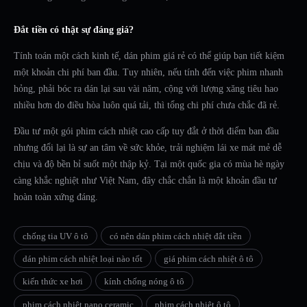
Đắt tiền có thật sự đáng giá?
Tính toán một cách kinh tế, dán phim giá rẻ có thể giúp bạn tiết kiệm
một khoản chi phí ban đầu. Tuy nhiên, nếu tính đến việc phim nhanh
hỏng, phải bóc ra dán lại sau vài năm, cộng với lượng xăng tiêu hao
nhiều hơn do điều hòa luôn quá tải, thì tổng chi phí chưa chắc đã rẻ.
Đầu tư một gói phim cách nhiệt cao cấp tuy đắt ở thời điểm ban đầu
nhưng đổi lại là sự an tâm về sức khỏe, trải nghiệm lái xe mát mẻ dễ
chịu và độ bền bỉ suốt một thập kỷ. Tại một quốc gia có mùa hè ngày
càng khắc nghiệt như Việt Nam, đây chắc chắn là một khoản đầu tư
hoàn toàn xứng đáng.
chống tia UV ô tô
có nên dán phim cách nhiệt đắt tiền
dán phim cách nhiệt loại nào tốt
giá phim cách nhiệt ô tô
kiến thức xe hơi
kính chống nóng ô tô
phim cách nhiệt nano ceramic
phim cách nhiệt ô tô