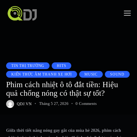
TIN THỊ TRƯỜNG
HITS
KIẾN THỨC ÂM THANH XE HƠI
MUSIC
SOUND
Phim cách nhiệt ô tô đắt tiền: Hiệu
quả chống nóng có thật sự tốt?
QDJ.VN
Tháng 5 27, 2026
0
Comments
Giữa thời tiết nắng nóng gay gắt của mùa hè 2026, phim cách