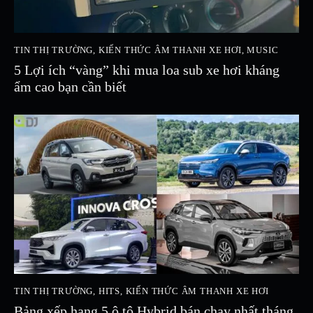
TIN THỊ TRƯỜNG
,
KIẾN THỨC ÂM THANH XE HƠI
,
MUSIC
5 Lợi ích “vàng” khi mua loa sub xe hơi kháng
ẩm cao bạn cần biết
TIN THỊ TRƯỜNG
,
HITS
,
KIẾN THỨC ÂM THANH XE HƠI
Bảng xếp hạng 5 ô tô Hybrid bán chạy nhất tháng