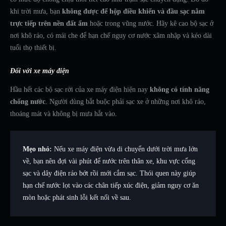
khi trời mưa, bạn
không được để hộp điều khiển và đầu sạc nằm
trực tiếp trên nền đất ẩm
hoặc trong vũng nước. Hãy kê cao bộ sạc ở
nơi khô ráo, có mái che để hạn chế nguy cơ nước xâm nhập và kéo dài
tuổi thọ thiết bị.
Đối với xe máy điện
Hầu hết các bộ sạc rời của xe máy điện hiện nay
không có tính năng
chống nước
. Người dùng bắt buộc phải sạc xe ở những nơi khô ráo,
thoáng mát và không bị mưa hắt vào.
Mẹo nhỏ:
Nếu xe máy điện vừa di chuyển dưới trời mưa lớn
về, bạn nên đợi vài phút để nước trên thân xe, khu vực cổng
sạc và dây điện ráo bớt rồi mới cắm sạc. Thói quen này giúp
hạn chế nước lọt vào các chân tiếp xúc điện, giảm nguy cơ ăn
mòn hoặc phát sinh lỗi kết nối về sau.