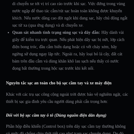
di chuyển xe tới vị trí cao ráo trước khi sạc. Việc đứng trong vùng
nước ngập để thao tác cắm/rút sạc hoàn toàn không được khuyến
khích. Nếu nước dâng cao đột ngột khi đang sạc, hãy chủ động ngắt
sạc từ xa (qua ứng dụng) và di chuyển xe.
Quan sát nhanh tình trạng súng sạc và dây dẫn:
Hãy dành vài
giây để kiểm tra trực quan. Nếu phát hiện dây sạc bị nứt, lớp cách
điện bong tróc, đầu cắm biến dạng hoặc có vết cháy xém, hãy
ngừng sử dụng ngay lập tức. Ngoài ra, hãy loại bỏ lá cây, đất cát
bám trên đầu cắm và dùng khăn khô lau sạch nếu thấy có nước
đọng bất thường trong hộc sạc trước khi kết nối.
Nguyên tắc sạc an toàn cho bộ sạc cầm tay và xe máy điện
Khác với các trụ sạc công cộng ngoài trời được bảo vệ nghiêm ngặt, các
thiết bị sạc gia đình yêu cầu người dùng phải cẩn trọng hơn:
Đối với bộ sạc cầm tay ô tô (Dùng nguồn điện dân dụng)
Phần hộp điều khiển (Control box) trên dây sạc cầm tay thường không
có mức độ chống chịu thời tiết cao như trạm sạc chuyên dụng. Do đó