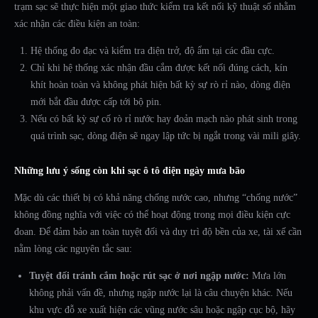
trạm sạc sẽ thực hiện một giao thức kiểm tra kết nối kỹ thuật số nhằm
xác nhận các điều kiện an toàn:
Hệ thống đo đạc và kiểm tra điện trở, độ ẩm tại các đầu cực.
Chỉ khi hệ thống xác nhận đầu cắm được kết nối đúng cách, kín
khít hoàn toàn và không phát hiện bất kỳ sự rò rỉ nào, dòng điện
mới bắt đầu được cấp tới bộ pin.
Nếu có bất kỳ sự cố rò rỉ nước hay đoản mạch nào phát sinh trong
quá trình sạc, dòng điện sẽ ngay lập tức bị ngắt trong vài mili giây.
Những lưu ý sống còn khi sạc ô tô điện ngày mưa bão
Mặc dù các thiết bị có khả năng chống nước cao, nhưng “chống nước”
không đồng nghĩa với việc có thể hoạt động trong mọi điều kiện cực
đoan. Để đảm bảo an toàn tuyệt đối và duy trì độ bền của xe, tài xế cần
nằm lòng các nguyên tắc sau:
Tuyệt đối tránh cắm hoặc rút sạc ở nơi ngập nước:
Mưa lớn
không phải vấn đề, nhưng ngập nước lại là câu chuyện khác. Nếu
khu vực đỗ xe xuất hiện các vũng nước sâu hoặc ngập cục bộ, hãy