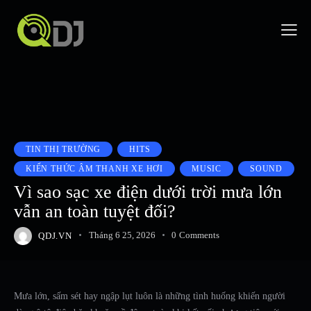
TIN THỊ TRƯỜNG
HITS
KIẾN THỨC ÂM THANH XE HƠI
MUSIC
SOUND
Vì sao sạc xe điện dưới trời mưa lớn
vẫn an toàn tuyệt đối?
QDJ.VN
Tháng 6 25, 2026
0
Comments
Mưa lớn, sấm sét hay ngập lụt luôn là những tình huống khiến người