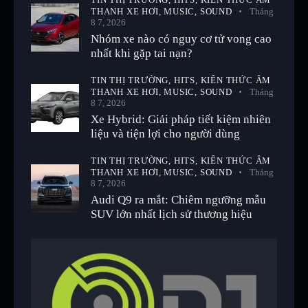
THANH XE HƠI,
MUSIC,
SOUND
Tháng
8 7, 2026
Nhóm xe nào có nguy cơ tử vong cao
nhất khi gặp tai nạn?
TIN THỊ TRƯỜNG,
HITS,
KIẾN THỨC ÂM
THANH XE HƠI,
MUSIC,
SOUND
Tháng
8 7, 2026
Xe Hybrid: Giải pháp tiết kiệm nhiên
liệu và tiện lợi cho người dùng
TIN THỊ TRƯỜNG,
HITS,
KIẾN THỨC ÂM
THANH XE HƠI,
MUSIC,
SOUND
Tháng
8 7, 2026
Audi Q9 ra mắt: Chiêm ngưỡng mẫu
SUV lớn nhất lịch sử thương hiệu