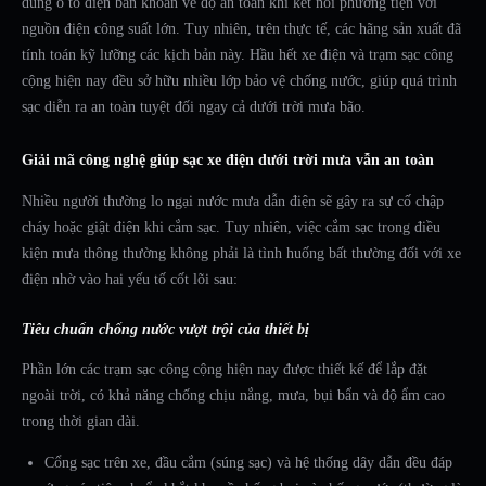
dùng ô tô điện băn khoăn về độ an toàn khi kết nối phương tiện với
nguồn điện công suất lớn. Tuy nhiên, trên thực tế, các hãng sản xuất đã
tính toán kỹ lưỡng các kịch bản này. Hầu hết xe điện và trạm sạc công
cộng hiện nay đều sở hữu nhiều lớp bảo vệ chống nước, giúp quá trình
sạc diễn ra an toàn tuyệt đối ngay cả dưới trời mưa bão.
Giải mã công nghệ giúp sạc xe điện dưới trời mưa vẫn an toàn
Nhiều người thường lo ngại nước mưa dẫn điện sẽ gây ra sự cố chập
cháy hoặc giật điện khi cắm sạc. Tuy nhiên, việc cắm sạc trong điều
kiện mưa thông thường không phải là tình huống bất thường đối với xe
điện nhờ vào hai yếu tố cốt lõi sau:
Tiêu chuẩn chống nước vượt trội của thiết bị
Phần lớn các trạm sạc công cộng hiện nay được thiết kế để lắp đặt
ngoài trời, có khả năng chống chịu nắng, mưa, bụi bẩn và độ ẩm cao
trong thời gian dài.
Cổng sạc trên xe, đầu cắm (súng sạc) và hệ thống dây dẫn đều đáp