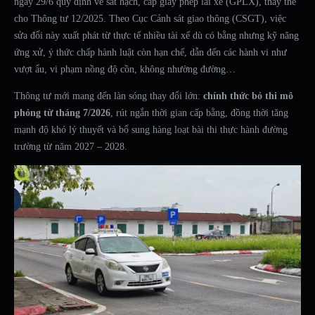
ngày 29/6 quy định về sát hạch, cấp giấy phép lái xe (GPLX), thay thế
cho Thông tư 12/2025. Theo Cục Cảnh sát giao thông (CSGT), việc
sửa đổi này xuất phát từ thực tế nhiều tài xế dù có bằng nhưng kỹ năng
ứng xử, ý thức chấp hành luật còn hạn chế, dẫn đến các hành vi như
vượt ẩu, vi phạm nồng độ cồn, không nhường đường…
Thông tư mới mang đến làn sóng thay đổi lớn:
chính thức bỏ thi mô
phỏng từ tháng 7/2026
, rút ngắn thời gian cấp bằng, đồng thời tăng
mạnh độ khó lý thuyết và bổ sung hàng loạt bài thi thực hành đường
trường từ năm 2027 – 2028.