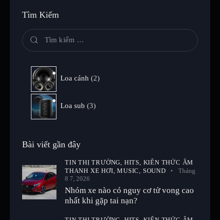
Tìm Kiếm
Loa cánh
2
Loa sub
3
Bài viết gần đây
TIN THỊ TRƯỜNG,
HITS,
KIẾN THỨC ÂM
THANH XE HƠI,
MUSIC,
SOUND
Tháng
8 7, 2026
Nhóm xe nào có nguy cơ tử vong cao
nhất khi gặp tai nạn?
TIN THỊ TRƯỜNG,
HITS,
KIẾN THỨC ÂM