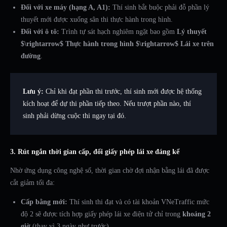
Đối với xe máy (hạng A, A1):
Thí sinh bắt buộc phải đỗ phần lý
thuyết mới được xuống sân thi thực hành trong hình.
Đối với ô tô:
Trình tự sát hạch nghiêm ngặt bao gồm
Lý thuyết
$\rightarrow$ Thực hành trong hình $\rightarrow$ Lái xe trên
đường
.
Lưu ý:
Chỉ khi đạt phần thi trước, thí sinh mới được hệ thống
kích hoạt để dự thi phần tiếp theo. Nếu trượt phần nào, thí
sinh phải dừng cuộc thi ngay tại đó.
3. Rút ngắn thời gian cấp, đổi giấy phép lái xe đáng kể
Nhờ ứng dụng công nghệ số, thời gian chờ đợi nhận bằng lái đã được
cắt giảm tối đa:
Cấp bằng mới:
Thí sinh thi đạt và có tài khoản VNeTraffic mức
độ 2 sẽ được tích hợp giấy phép lái xe điện tử chỉ trong
khoảng 2
giờ
(thay vì 3 ngày như trước).