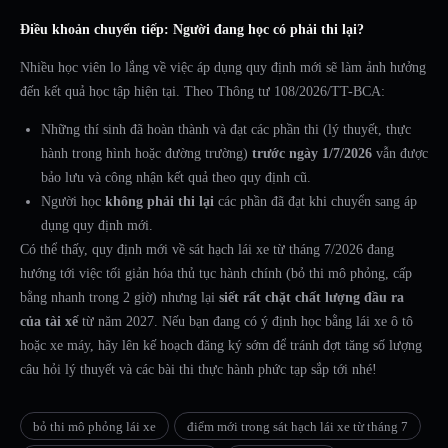
Điều khoản chuyển tiếp: Người đang học có phải thi lại?
Nhiều học viên lo lắng về việc áp dụng quy định mới sẽ làm ảnh hưởng
đến kết quả học tập hiện tại. Theo Thông tư 108/2026/TT-BCA:
Những thí sinh đã hoàn thành và đạt các phần thi (lý thuyết, thực
hành trong hình hoặc đường trường)
trước ngày 1/7/2026
vẫn được
bảo lưu và công nhận kết quả theo quy định cũ.
Người học
không phải thi lại
các phần đã đạt khi chuyển sang áp
dụng quy định mới.
Có thể thấy, quy định mới về sát hạch lái xe từ tháng 7/2026 đang
hướng tới việc tối giản hóa thủ tục hành chính (bỏ thi mô phỏng, cấp
bằng nhanh trong 2 giờ) nhưng lại
siết rất chặt chất lượng đầu ra
của tài xế
từ năm 2027. Nếu bạn đang có ý định học bằng lái xe ô tô
hoặc xe máy, hãy lên kế hoạch đăng ký sớm để tránh đợt tăng số lượng
câu hỏi lý thuyết và các bài thi thực hành phức tạp sắp tới nhé!
bỏ thi mô phỏng lái xe
điểm mới trong sát hạch lái xe từ tháng 7