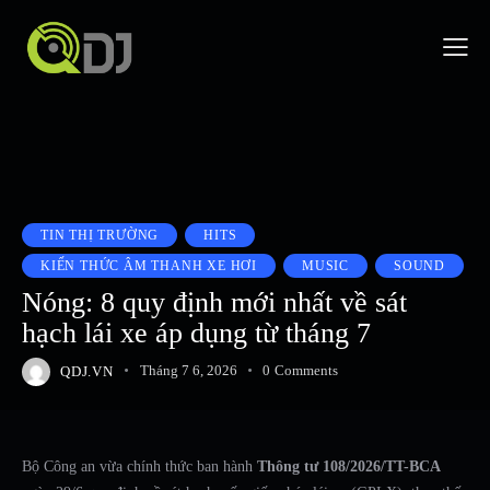
TIN THỊ TRƯỜNG
HITS
KIẾN THỨC ÂM THANH XE HƠI
MUSIC
SOUND
Nóng: 8 quy định mới nhất về sát
hạch lái xe áp dụng từ tháng 7
QDJ.VN
Tháng 7 6, 2026
0
Comments
Bộ Công an vừa chính thức ban hành
Thông tư 108/2026/TT-BCA