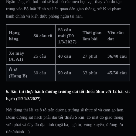
Ngân hàng câu hỏi mới sẽ loại bỏ các mẹo học vẹt, thay vào đó tập
trung vào Bộ luật Hình sự liên quan đến giao thông, xử lý vi phạm
hành chính và kiến thức phòng ngừa tai nạn.
Số câu
Hạng
Thời gian
Yêu cầu
Số câu cũ
mới (Từ
bằng
làm bài
đạt
1/3/2027)
Xe máy
25 câu
40 câu
27 phút
36/40 câu
(A, A1)
Ô tô
30 câu
50 câu
33 phút
45/50 câu
(Hạng B)
6. Sân thi thực hành đường trường dài tối thiểu 5km với 12 bài sát
hạch (Từ 1/3/2027)
Nội dung thi lái xe ô tô trên đường trường sẽ thực tế và cam go hơn.
Đoạn đường sát hạch phải dài
tối thiểu 5 km
, có mật độ giao thông
vừa phải và đầy đủ địa hình (ngã ba, ngã tư, vòng xuyến, đường ưu
tiên/nhánh…).