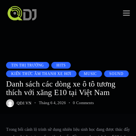
TIN THỊ TRƯỜNG
HITS
KIẾN THỨC ÂM THANH XE HƠI
MUSIC
SOUND
Danh sách các dòng xe ô tô tương
thích với xăng E10 tại Việt Nam
QDJ.VN
Tháng 6 4, 2026
0
Comments
Trong bối cảnh lộ trình sử dụng nhiên liệu sinh học đang được thúc đẩy