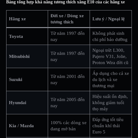
Bảng tổng hợp khả năng tương thích xăng E10 của các hãng xe
Đời xe / Dòng xe
Hãng xe
Lưu ý / Ngoại lệ
tương thích
Từ năm 1997 đến
Không phát sinh
Toyota
nay
chi phí bảo dưỡng
Ngoại trừ: L300,
Từ năm 1997 đến
Mitsubishi
Pajero V31, Jolie,
nay
Proton Wira đời cũ
Áp dụng cho cả xe
Từ năm 2001 đến
Suzuki
du lịch và xe
nay
thương mại
Hiệu suất ổn định,
Từ năm 2005 đến
Hyundai
không giảm tuổi
nay
thọ máy
Đáp ứng tốt tiêu
100% các dòng xe
Kia / Mazda
chuẩn khí thải
đang mở bán
Euro 5