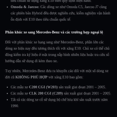
tiêu chuẩn sử dụng xăng E10 theo quy định hiện hành.
Omoda & Jaecoo:
Các dòng xe như Omoda C5, Jaecoo J7 cùng
các phiên bản Hybrid đều được nghiên cứu, kiểm nghiệm vận hành
ổn định với E10 theo tiêu chuẩn quốc tế.
Phân khúc xe sang Mercedes-Benz và các trường hợp ngoại lệ
Đối với phân khúc xe hạng sang như Mercedes-Benz, phần lớn các
dòng xe hiện nay đều tương thích tốt với xăng E10. Chủ xe có thể chủ
động kiểm tra ký hiệu ở mặt trong nắp bình nhiên liệu hoặc tra cứu sổ
hướng dẫn sử dụng đi kèm theo xe.
Tuy nhiên, Mercedes-Benz đưa ra khuyến cáo đối với một số dòng xe
đời cũ
KHÔNG PHÙ HỢP
với xăng E10 bao gồm:
Các mẫu xe
C200 CGI (W203)
sản xuất giai đoạn 2001 – 2005.
Các mẫu xe
CLK 200 CGI (C209)
sản xuất giai đoạn 2001 – 2005.
Tất cả các dòng xe cổ sử dụng bộ chế hòa khí sản xuất trước năm
1990.