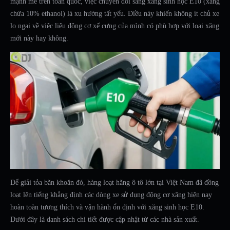
mạnh mẽ trên toàn quốc, việc chuyển đổi sang xăng sinh học E10 (xăng
chứa 10% ethanol) là xu hướng tất yếu. Điều này khiến không ít chủ xe
lo ngại về việc liệu động cơ xế cưng của mình có phù hợp với loại xăng
mới này hay không.
Để giải tỏa băn khoăn đó, hàng loạt hãng ô tô lớn tại Việt Nam đã đồng
loạt lên tiếng khẳng định các dòng xe sử dụng động cơ xăng hiện nay
hoàn toàn tương thích và vận hành ổn định với xăng sinh học E10.
Dưới đây là danh sách chi tiết được cập nhật từ các nhà sản xuất.