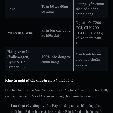
Giữ nguyên chính
Toàn bộ xe động
Ford
sách bảo hành
cơ xăng
chính hãng
Ngoại trừ: C200
CGI, CLK 200
Phần lớn các dòng
Mercedes-Benz
CGI (2001-2005)
xe hiện đại
và xe trước năm
1990
Hãng xe mới
Vận hành tối ưu
(Volkswagen,
100% các dòng xe
theo tiêu chuẩn
Lynk & Co,
chính hãng
quốc tế
Omoda…)
Khuyến nghị từ các chuyên gia kỹ thuật ô tô
Dù phần lớn ô tô tại Việt Nam đều thích ứng tốt với xăng sinh học E10,
các hãng xe vẫn đưa ra lời khuyên chung cho người tiêu dùng:
Lựa chọn cây xăng uy tín:
Hãy đổ xăng tại các hệ thống phân
phối lớn để đảm bảo chất lượng xăng E10 luôn đạt chuẩn, tránh