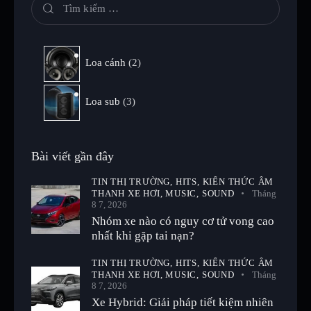
Loa cánh
2
Loa sub
3
Bài viết gần đây
TIN THỊ TRƯỜNG,
HITS,
KIẾN THỨC ÂM
THANH XE HƠI,
MUSIC,
SOUND
Tháng
8 7, 2026
Nhóm xe nào có nguy cơ tử vong cao
nhất khi gặp tai nạn?
TIN THỊ TRƯỜNG,
HITS,
KIẾN THỨC ÂM
THANH XE HƠI,
MUSIC,
SOUND
Tháng
8 7, 2026
Xe Hybrid: Giải pháp tiết kiệm nhiên