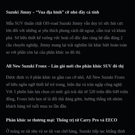
Suzuki Jimny – “Vua địa hình” cỡ nhỏ đầy cá tính
Mẫu SUV thuần chất Off-road Suzuki Jimny vẫn duy trì sức hút cực
lớn đối với những ai yêu thích phong cách dã ngoại, cắm trại và khám
phá. Sở hữu thiết kế vuông vức hoài cổ độc đáo cùng hệ dẫn động 2
cầu chuyên nghiệp, Jimny mang lại trải nghiệm lái khác biệt hoàn toàn
so với phần còn lại của phân khúc xe đô thị.
All New Suzuki Fronx – Làn gió mới cho phân khúc SUV đô thị
Được định vị ở phân khúc xe gầm cao cỡ nhỏ, All New Suzuki Fronx
sở hữu ngôn ngữ thiết kế trẻ trung, hiện đại và tràn ngập công nghệ.
Với 3 phiên bản lựa chọn có mức giá trải dài từ 520 triệu đến 649 triệu
đồng, Fronx hứa hẹn sẽ là đối thủ đáng gờm, hướng thẳng tới nhóm
khách hàng trẻ tuổi mua xe lần đầu.
Phân khúc xe thương mại: Thống trị từ Carry Pro và EECO
Ở mảng xe tải nhẹ và xe tải van chở hàng, Suzuki tiếp tục khẳng định