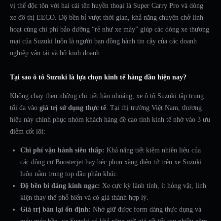
vị thế độc tôn với hai cái tên huyền thoại là Super Carry Pro và dòng
xe đô thị EECO. Độ bền bỉ vượt thời gian, khả năng chuyên chở linh
hoạt cùng chi phí bảo dưỡng “rẻ như xe máy” giúp các dòng xe thương
mại của Suzuki luôn là người bạn đồng hành tin cậy của các doanh
nghiệp vận tải và hộ kinh doanh.
Tại sao ô tô Suzuki là lựa chọn kinh tế hàng đầu hiện nay?
Không chạy theo những chi tiết hào nhoáng, xe ô tô Suzuki tập trung
tối đa vào
giá trị sử dụng thực tế
. Tại thị trường Việt Nam, thương
hiệu này chinh phục nhóm khách hàng đề cao tính kinh tế nhờ vào 3 ưu
điểm cốt lõi:
Chi phí vận hành siêu thấp:
Khả năng tiết kiệm nhiên liệu của
các động cơ Boosterjet hay béc phun xăng điện tử trên xe Suzuki
luôn nằm trong top đầu phân khúc.
Độ bền bỉ đáng kinh ngạc:
Xe cực kỳ lành tính, ít hỏng vặt, linh
kiện thay thế phổ biến và có giá thành hợp lý.
Giá trị bán lại ổn định:
Nhờ giữ được form dáng thực dụng và