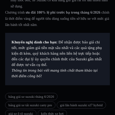
máy móc bền, xe Suzuki có khả năng giữ giá rất tốt sau nhiều năm
sử dụng.
Chương trình
ưu đãi 100% lệ phí trước bạ trong tháng 6/2026
chính
là thời điểm vàng để người tiêu dùng xuống tiền sở hữu xe với mức giá
lăn bánh tốt nhất năm.
Khuyến nghị dành cho bạn:
Để nhận được báo giá chi
tiết, mức giảm giá tiền mặt sâu nhất và các quà tặng phụ
kiện đi kèm, quý khách hàng nên liên hệ trực tiếp hoặc
đến các đại lý ủy quyền chính thức của Suzuki gần nhất
để được tư vấn cụ thể.
Thông tin trong bài viết mang tính chất tham khảo tại
thời điểm công bố!
bảng giá xe suzuki tháng 6/2026
bảng giá xe tải suzuki carry pro
giá lăn bánh suzuki xl7 hybrid
giá xe ô tô suzuki
kiến thức xe hơi