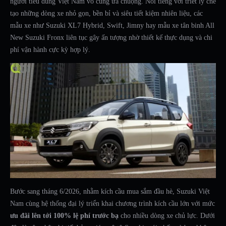
người tiêu dùng Việt Nam vô cùng ưa chuộng. Nổi tiếng với triết lý chế
tạo những dòng xe nhỏ gọn, bền bỉ và siêu tiết kiệm nhiên liệu, các
mẫu xe như Suzuki XL7 Hybrid, Swift, Jimny hay mẫu xe tân binh All
New Suzuki Fronx liên tục gây ấn tượng nhờ thiết kế thực dụng và chi
phí vận hành cực kỳ hợp lý.
Bước sang tháng 6/2026, nhằm kích cầu mua sắm đầu hè, Suzuki Việt
Nam cùng hệ thống đại lý triển khai chương trình kích cầu lớn với mức
ưu đãi lên tới 100% lệ phí trước bạ
cho nhiều dòng xe chủ lực. Dưới