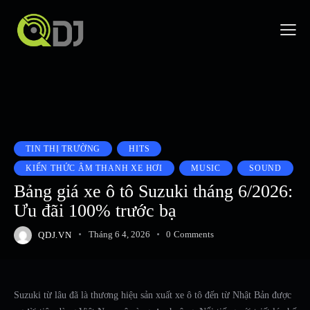
TIN THỊ TRƯỜNG
HITS
KIẾN THỨC ÂM THANH XE HƠI
MUSIC
SOUND
Bảng giá xe ô tô Suzuki tháng 6/2026:
Ưu đãi 100% trước bạ
QDJ.VN
Tháng 6 4, 2026
0
Comments
Suzuki từ lâu đã là thương hiệu sản xuất xe ô tô đến từ Nhật Bản được