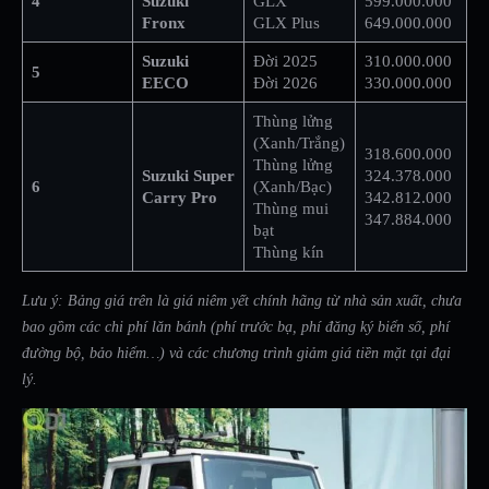
4
Suzuki
GLX
599.000.000
Fronx
GLX Plus
649.000.000
Suzuki
Đời 2025
310.000.000
5
EECO
Đời 2026
330.000.000
Thùng lửng
(Xanh/Trắng)
318.600.000
Thùng lửng
Suzuki Super
324.378.000
6
(Xanh/Bạc)
Carry Pro
342.812.000
Thùng mui
347.884.000
bạt
Thùng kín
Lưu ý: Bảng giá trên là giá niêm yết chính hãng từ nhà sản xuất, chưa
bao gồm các chi phí lăn bánh (phí trước bạ, phí đăng ký biển số, phí
đường bộ, bảo hiểm…) và các chương trình giảm giá tiền mặt tại đại
lý.