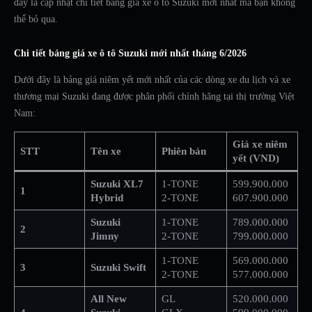
đây là cập nhật chi tiết bảng giá xe ô tô Suzuki mới nhất mà bạn không
thể bỏ qua.
Chi tiết bảng giá xe ô tô Suzuki mới nhất tháng 6/2026
Dưới đây là bảng giá niêm yết mới nhất của các dòng xe du lịch và xe
thương mại Suzuki đang được phân phối chính hãng tại thị trường Việt
Nam:
Giá xe niêm
STT
Tên xe
Phiên bản
yết (VND)
Suzuki XL7
1-TONE
599.900.000
1
Hybrid
2-TONE
607.900.000
Suzuki
1-TONE
789.000.000
2
Jimny
2-TONE
799.000.000
1-TONE
569.000.000
3
Suzuki Swift
2-TONE
577.000.000
All New
GL
520.000.000