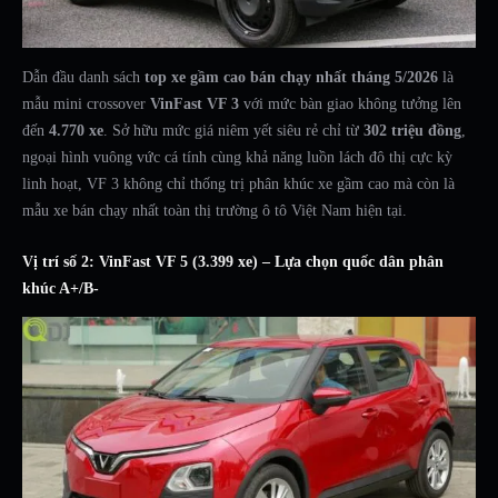
Dẫn đầu danh sách
top xe gầm cao bán chạy nhất tháng 5/2026
là
mẫu mini crossover
VinFast VF 3
với mức bàn giao không tưởng lên
đến
4.770 xe
. Sở hữu mức giá niêm yết siêu rẻ chỉ từ
302 triệu đồng
,
ngoại hình vuông vức cá tính cùng khả năng luồn lách đô thị cực kỳ
linh hoạt, VF 3 không chỉ thống trị phân khúc xe gầm cao mà còn là
mẫu xe bán chạy nhất toàn thị trường ô tô Việt Nam hiện tại.
Vị trí số 2: VinFast VF 5 (3.399 xe) – Lựa chọn quốc dân phân
khúc A+/B-