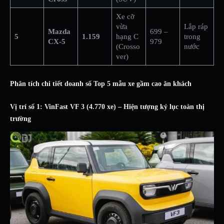
Xe cỡ
vừa
Lắp ráp
Mazda
699 –
5
1.159
hạng C
trong
CX-5
979
(Crosso
nước
ver)
Phân tích chi tiết doanh số Top 5 mẫu xe gầm cao ăn khách
Vị trí số 1: VinFast VF 3 (4.770 xe) – Hiện tượng kỷ lục toàn thị
trường