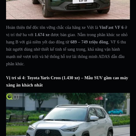
Hoàn thiện thế độc tôn vững chắc của hãng xe Việt là
VinFast VF 6
ở
vị trí thứ ba với
1.674 xe
được bàn giao. Nằm trong phân khúc xe nhỏ
hạng B với giá niêm yết dao động từ
689 – 749 triệu đồng
, VF 6 thu
hút người dùng nhờ thiết kế tinh tế sang trọng, khả năng vận hành
mạnh mẽ vượt trội và hệ thống hỗ trợ lái thông minh ADAS dẫn đầu
phân khúc.
Vị trí số 4: Toyota Yaris Cross (1.430 xe) – Mẫu SUV gầm cao máy
xăng ăn khách nhất