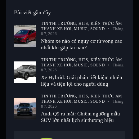
Bài viết gần đây
TIN THỊ TRƯỜNG,
HITS,
KIẾN THỨC ÂM
THANH XE HƠI,
MUSIC,
SOUND
Tháng
8 7, 2026
Nhóm xe nào có nguy cơ tử vong cao
nhất khi gặp tai nạn?
TIN THỊ TRƯỜNG,
HITS,
KIẾN THỨC ÂM
THANH XE HƠI,
MUSIC,
SOUND
Tháng
8 7, 2026
Xe Hybrid: Giải pháp tiết kiệm nhiên
liệu và tiện lợi cho người dùng
TIN THỊ TRƯỜNG,
HITS,
KIẾN THỨC ÂM
THANH XE HƠI,
MUSIC,
SOUND
Tháng
8 7, 2026
Audi Q9 ra mắt: Chiêm ngưỡng mẫu
SUV lớn nhất lịch sử thương hiệu