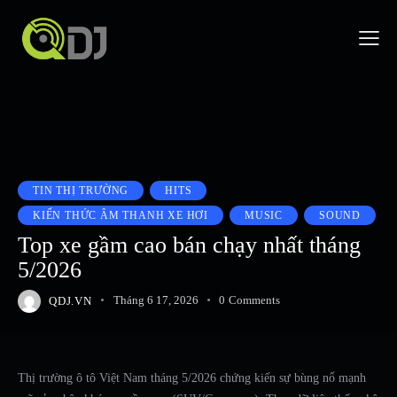
TIN THỊ TRƯỜNG
HITS
KIẾN THỨC ÂM THANH XE HƠI
MUSIC
SOUND
Top xe gầm cao bán chạy nhất tháng
5/2026
QDJ.VN
Tháng 6 17, 2026
0
Comments
Thị trường ô tô Việt Nam tháng 5/2026 chứng kiến sự bùng nổ mạnh