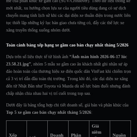
mẽ của phân khúc xe gầm cao (SUV/Crossover). Theo dữ liệu thống kê
mới nhất, xu hướng chọn lựa xe của người tiêu dùng đang có sự dịch
chuyển mang tính lịch sử khi các đại diện xe thuần điện trong nước liên
tục thiết lập những kỷ lục bàn giao chưa từng có, đẩy các thế lực xe
xăng truyền thống xuống nhóm dưới.
Toàn cảnh bảng xếp hạng xe gầm cao bán chạy nhất tháng 5/2026
Dựa trên số liệu thực tế từ hình ảnh
“Ảnh màn hình 2026-06-17 lúc
23.58.21.jpg”
, nhóm 5 mẫu xe gầm cao ăn khách nhất ghi nhận sự áp
đảo hoàn toàn của thương hiệu xe điện quốc dân VinFast khi chiếm trọn
cả 3 vị trí dẫn đầu toàn thị trường. Trong khi đó, các đại diện xe xăng
đến từ Nhật Bản như Toyota và Mazda dù nỗ lực bám đuổi nhưng đành
chấp nhận chia nhau hai vị trí cuối trong top sau.
Dưới đây là bảng tổng hợp chi tiết doanh số, giá bán và phân khúc của
Top 5 xe gầm cao bán chạy nhất tháng 5/2026
:
Giá
niêm
Xếp
Doanh
Phân
Nguồn