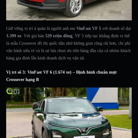
Giữ vững vị trí á quân là người anh em
VinFast VF 5
với doanh số đạt
3.399 xe
. Với giá bán
529 triệu đồng
, VF 5 tiếp tục khẳng định vị thế
là mẫu Crossover đô thị quốc dân nhờ không gian rộng rãi hơn, chi phí
vận hành siêu rẻ và là sự lựa chọn ưu tiên hàng đầu của cả nhóm khách
hàng gia đình lẫn kinh doanh dịch vụ vận tải.
Vị trí số 3: VinFast VF 6 (1.674 xe) – Định hình chuẩn mực
Crossover hạng B