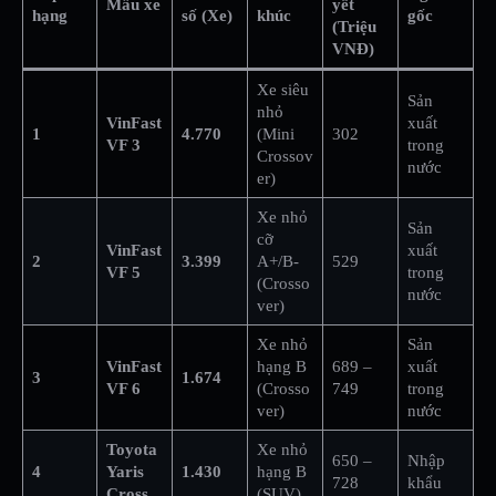
Mẫu xe
yết
hạng
số (Xe)
khúc
gốc
(Triệu
VNĐ)
Xe siêu
Sản
nhỏ
VinFast
xuất
1
4.770
(Mini
302
VF 3
trong
Crossov
nước
er)
Xe nhỏ
Sản
cỡ
VinFast
xuất
2
3.399
A+/B-
529
VF 5
trong
(Crosso
nước
ver)
Xe nhỏ
Sản
VinFast
hạng B
689 –
xuất
3
1.674
VF 6
(Crosso
749
trong
ver)
nước
Toyota
Xe nhỏ
650 –
Nhập
4
Yaris
1.430
hạng B
728
khẩu
Cross
(SUV)