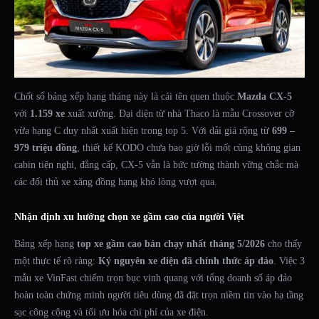
Chốt sổ bảng xếp hạng tháng này là cái tên quen thuộc
Mazda CX-5
với
1.159 xe
xuất xưởng. Đại diện từ nhà Thaco là mẫu Crossover cỡ
vừa hạng C duy nhất xuất hiện trong top 5. Với dải giá rộng từ
699 –
979 triệu đồng
, thiết kế KODO chưa bao giờ lỗi mốt cùng không gian
cabin tiện nghi, đẳng cấp, CX-5 vẫn là bức tường thành vững chắc mà
các đối thủ xe xăng đồng hạng khó lòng vượt qua.
Nhận định xu hướng chọn xe gầm cao của người Việt
Bảng xếp hạng
top xe gầm cao bán chạy nhất tháng 5/2026
cho thấy
một thực tế rõ ràng:
Kỷ nguyên xe điện đã chính thức áp đảo
. Việc 3
mẫu xe VinFast chiếm trọn bục vinh quang với tổng doanh số áp đảo
hoàn toàn chứng minh người tiêu dùng đã đặt trọn niềm tin vào hạ tầng
sạc công cộng và tối ưu hóa chi phí của xe điện.