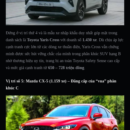
Đứng ở vị trí thứ 4 và là mẫu xe nhập khẩu duy nhất góp mặt trong
danh sách là
Toyota Yaris Cross
với doanh số
1.430 xe
. Dù chịu áp lực
cạnh tranh cực lớn từ các dòng xe thuần điện, Yaris Cross vẫn chứng
minh được sức hút vững chắc của mình trong phân khúc SUV hạng B
nhờ thương hiệu uy tín, trang bị an toàn Toyota Safety Sense cao cấp
và mức giá cạnh tranh từ
650 – 728 triệu đồng
.
Vị trí số 5: Mazda CX-5 (1.159 xe) – Đẳng cấp của “vua” phân
khúc C