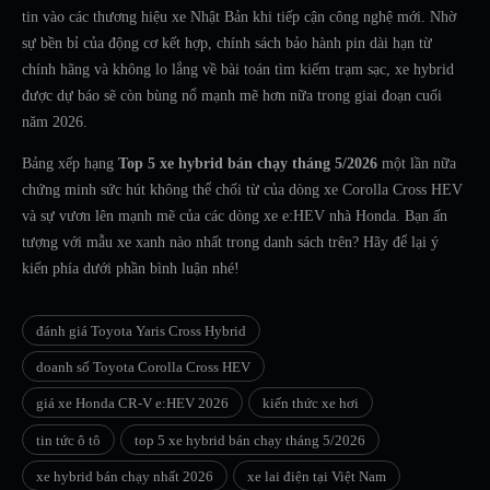
tin vào các thương hiệu xe Nhật Bản khi tiếp cận công nghệ mới. Nhờ
sự bền bỉ của động cơ kết hợp, chính sách bảo hành pin dài hạn từ
chính hãng và không lo lắng về bài toán tìm kiếm trạm sạc, xe hybrid
được dự báo sẽ còn bùng nổ mạnh mẽ hơn nữa trong giai đoạn cuối
năm 2026.
Bảng xếp hạng
Top 5 xe hybrid bán chạy tháng 5/2026
một lần nữa
chứng minh sức hút không thể chối từ của dòng xe Corolla Cross HEV
và sự vươn lên mạnh mẽ của các dòng xe e:HEV nhà Honda. Bạn ấn
tượng với mẫu xe xanh nào nhất trong danh sách trên? Hãy để lại ý
kiến phía dưới phần bình luận nhé!
đánh giá Toyota Yaris Cross Hybrid
doanh số Toyota Corolla Cross HEV
giá xe Honda CR-V e:HEV 2026
kiến thức xe hơi
tin tức ô tô
top 5 xe hybrid bán chạy tháng 5/2026
xe hybrid bán chạy nhất 2026
xe lai điện tại Việt Nam