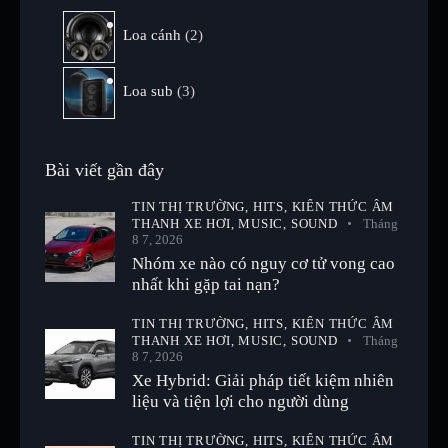
Loa cánh
2
Loa sub
3
Bài viết gần đây
TIN THỊ TRƯỜNG,
HITS,
KIẾN THỨC ÂM
THANH XE HƠI,
MUSIC,
SOUND
Tháng
8 7, 2026
Nhóm xe nào có nguy cơ tử vong cao
nhất khi gặp tai nạn?
TIN THỊ TRƯỜNG,
HITS,
KIẾN THỨC ÂM
THANH XE HƠI,
MUSIC,
SOUND
Tháng
8 7, 2026
Xe Hybrid: Giải pháp tiết kiệm nhiên
liệu và tiện lợi cho người dùng
TIN THỊ TRƯỜNG,
HITS,
KIẾN THỨC ÂM