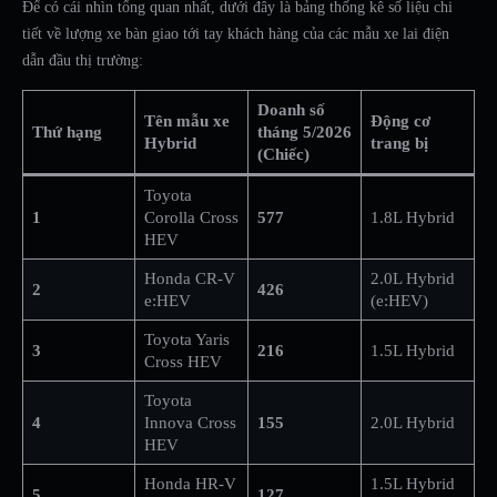
Để có cái nhìn tổng quan nhất, dưới đây là bảng thống kê số liệu chi
tiết về lượng xe bàn giao tới tay khách hàng của các mẫu xe lai điện
dẫn đầu thị trường:
Doanh số
Tên mẫu xe
Động cơ
Thứ hạng
tháng 5/2026
Hybrid
trang bị
(Chiếc)
Toyota
1
Corolla Cross
577
1.8L Hybrid
HEV
Honda CR-V
2.0L Hybrid
2
426
e:HEV
(e:HEV)
Toyota Yaris
3
216
1.5L Hybrid
Cross HEV
Toyota
4
Innova Cross
155
2.0L Hybrid
HEV
Honda HR-V
1.5L Hybrid
5
127