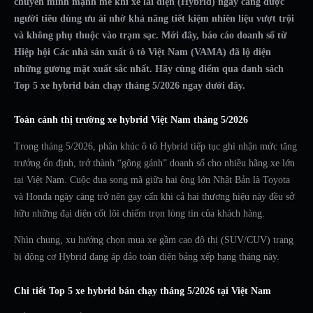
chuyển mình mạnh mẽ khi xe lai điện (Hybrid) ngày càng được
người tiêu dùng ưu ái nhờ khả năng tiết kiệm nhiên liệu vượt trội
và không phụ thuộc vào trạm sạc. Mới đây, báo cáo doanh số từ
Hiệp hội Các nhà sản xuất ô tô Việt Nam (VAMA) đã lộ diện
những gương mặt xuất sắc nhất. Hãy cùng điểm qua danh sách
Top 5 xe hybrid bán chạy tháng 5/2026 ngay dưới đây.
Toàn cảnh thị trường xe hybrid Việt Nam tháng 5/2026
Trong tháng 5/2026, phân khúc ô tô Hybrid tiếp tục ghi nhận mức tăng
trưởng ổn định, trở thành “gông gánh” doanh số cho nhiều hãng xe lớn
tại Việt Nam. Cuộc đua song mã giữa hai ông lớn Nhật Bản là Toyota
và Honda ngày càng trở nên gay cấn khi cả hai thương hiệu này đều sở
hữu những đại diện cốt lõi chiếm trọn lòng tin của khách hàng.
Nhìn chung, xu hướng chọn mua xe gầm cao đô thị (SUV/CUV) trang
bị động cơ Hybrid đang áp đảo toàn diện bảng xếp hạng tháng này.
Chi tiết Top 5 xe hybrid bán chạy tháng 5/2026 tại Việt Nam