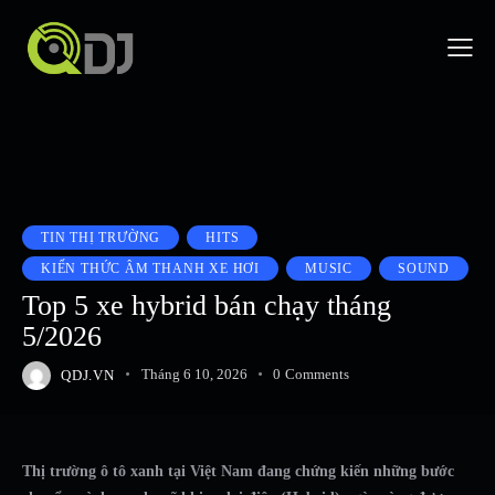
TIN THỊ TRƯỜNG
HITS
KIẾN THỨC ÂM THANH XE HƠI
MUSIC
SOUND
Top 5 xe hybrid bán chạy tháng
5/2026
QDJ.VN
Tháng 6 10, 2026
0
Comments
Thị trường ô tô xanh tại Việt Nam đang chứng kiến những bước