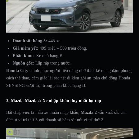
Doanh số tháng 5:
445 xe.
Giá niêm yết:
499 triệu – 569 triệu đồng.
Phân khúc:
Xe nhỏ hạng B.
Nguồn gốc:
Lắp ráp trong nước.
Honda City
chinh phục người tiêu dùng nhờ thiết kế mang đậm phong
cách thể thao, cảm giác lái sắc nét đi kèm gói an toàn chủ động Honda
SENSING vượt trội trong phân khúc hạng B.
3. Mazda Mazda2: Xe nhập khẩu duy nhất lọt top
Bất chấp việc là mẫu xe thuần nhập khẩu,
Mazda 2
vẫn xuất sắc cán
đích ở vị trí thứ 3 với doanh số bám sát nút vị trí thứ 2.