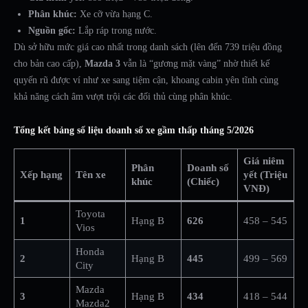
Phân khúc:
Xe cỡ vừa hạng C.
Nguồn gốc:
Lắp ráp trong nước.
Dù sở hữu mức giá cao nhất trong danh sách (lên đến 739 triệu đồng
cho bản cao cấp),
Mazda 3
vẫn là “gương mặt vàng” nhờ thiết kế
quyến rũ được ví như xe sang tiệm cận, khoang cabin yên tĩnh cùng
khả năng cách âm vượt trội các đối thủ cùng phân khúc.
Tổng kết bảng số liệu doanh số xe gầm thấp tháng 5/2026
Giá niêm
Phân
Doanh số
Xếp hạng
Tên xe
yết (Triệu
khúc
(Chiếc)
VNĐ)
Toyota
1
Hạng B
626
458 – 545
Vios
Honda
2
Hạng B
445
499 – 569
City
Mazda
3
Hạng B
434
418 – 544
Mazda2