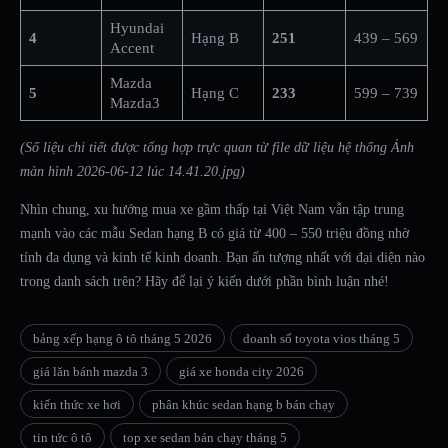
Hyundai
4
Hạng B
251
439 – 569
Accent
Mazda
5
Hạng C
233
599 – 739
Mazda3
(Số liệu chi tiết được tổng hợp trực quan từ file dữ liệu hệ thống Ảnh
màn hình 2026-06-12 lúc 14.41.20.jpg)
Nhìn chung, xu hướng mua xe gầm thấp tại Việt Nam vẫn tập trung
mạnh vào các mẫu Sedan hạng B có giá từ 400 – 550 triệu đồng nhờ
tính đa dụng và kinh tế kinh doanh. Bạn ấn tượng nhất với đại diện nào
trong danh sách trên? Hãy để lại ý kiến dưới phần bình luận nhé!
bảng xếp hạng ô tô tháng 5 2026
doanh số toyota vios tháng 5
giá lăn bánh mazda 3
giá xe honda city 2026
kiến thức xe hơi
phân khúc sedan hạng b bán chạy
tin tức ô tô
top xe sedan bán chạy tháng 5