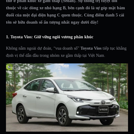
thở ở phân khúc xe gầm thấp (Sedan). Sự thống trị tuyệt đối
thuộc về các dòng xe nhỏ hạng B, bên cạnh đó là sự góp mặt bám
đuổi của một đại diện hạng C quen thuộc. Cùng điểm danh 5 cái
tên sở hữu doanh số ấn tượng nhất ngay dưới đây!
1. Toyota Vios: Giữ vững ngôi vương phân khúc
Không nằm ngoài dự đoán, “vua doanh số”
Toyota Vios
tiếp tục khẳng
định vị thế dẫn đầu trong nhóm xe gầm thấp tại Việt Nam.