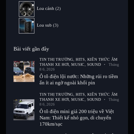
Loa cánh
2
Loa sub
3
Bài viết gần đây
TIN THỊ TRƯỜNG,
HITS,
KIẾN THỨC ÂM
THANH XE HƠI,
MUSIC,
SOUND
Tháng
8 6, 2026
Ô tô điện lội nước: Những rủi ro tiềm
ẩn ít ai ngờ ngoài khối pin
TIN THỊ TRƯỜNG,
HITS,
KIẾN THỨC ÂM
THANH XE HƠI,
MUSIC,
SOUND
Tháng
8 6, 2026
Ô tô điện mini giá 200 triệu về Việt
Nam: Thiết kế nhỏ gọn, di chuyển
170km/sạc