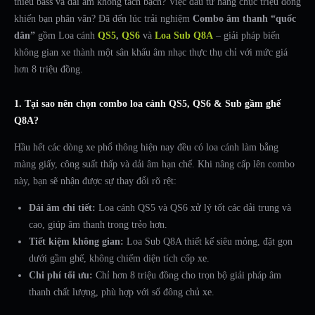
thiếu bass và dải âm không tách bạch? Việc đầu tư hàng chục triệu đồng
khiến bạn phân vân? Đã đến lúc trải nghiệm
Combo âm thanh “quốc
dân”
gồm Loa cánh
QS5
,
QS6
và
Loa Sub Q8A
– giải pháp biến
không gian xe thành một sân khấu âm nhạc thực thụ chỉ với mức giá
hơn 8 triệu đồng.
1. Tại sao nên chọn combo loa cánh QS5, QS6 & Sub gầm ghế
Q8A?
Hầu hết các dòng xe phổ thông hiện nay đều có loa cánh làm bằng
màng giấy, công suất thấp và dải âm hạn chế. Khi nâng cấp lên combo
này, bạn sẽ nhận được sự thay đổi rõ rệt:
Dải âm chi tiết:
Loa cánh QS5 và QS6 xử lý tốt các dải trung và
cao, giúp âm thanh trong trẻo hơn.
Tiết kiệm không gian:
Loa Sub Q8A thiết kế siêu mỏng, đặt gọn
dưới gầm ghế, không chiếm diện tích cốp xe.
Chi phí tối ưu:
Chỉ hơn 8 triệu đồng cho trọn bộ giải pháp âm
thanh chất lượng, phù hợp với số đông chủ xe.