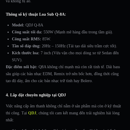
và không bị ảo.
Thông số kỹ thuật Loa Sub Q-8A:
Model:
QDJ Q-8A
Công suất tối đa:
550W (Mạnh mẽ hàng đầu trong tầm giá).
Công suất RMS:
85W.
Tần số đáp ứng:
20Hz – 150Hz (Tái tạo dải siêu trầm cực tốt).
Kích thước loa:
7 inch (Vừa vặn cho mọi dòng xe từ Sedan đến
SUV).
Đặc điểm nổi bật:
Q8A không chỉ mạnh mà còn rất tinh tế. Dải bass
sâu giúp các bản nhạc EDM, Remix trở nên bốc hơn, đồng thời cũng
tạo độ dày, ấm cho các bản nhạc trữ tình hay Bolero.
4. Lắp đặt chuyên nghiệp tại QDJ
Việc nâng cấp âm thanh không chỉ nằm ở sản phẩm mà còn ở kỹ thuật
thi công. Tại
QDJ
,
chúng tôi cam kết mang đến trải nghiệm hài lòng
nhất: