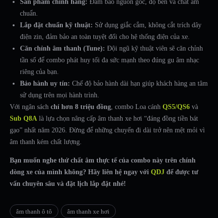
Sản phẩm chính hãng:
Đảm bảo nguồn gốc, độ bền và chất âm
chuẩn.
Lắp đặt chuẩn kỹ thuật:
Sử dụng giắc cắm, không cắt trích dây
điện zin, đảm bảo an toàn tuyệt đối cho hệ thống điện của xe.
Căn chỉnh âm thanh (Tune):
Đội ngũ kỹ thuật viên sẽ căn chỉnh
tần số để combo phát huy tối đa sức mạnh theo đúng gu âm nhạc
riêng của bạn.
Bảo hành uy tín:
Chế độ bảo hành dài hạn giúp khách hàng an tâm
sử dụng trên mọi hành trình.
Với ngân sách
chỉ hơn 8 triệu đồng
, combo Loa cánh
QS5/QS6
và
Sub Q8A
là lựa chọn nâng cấp âm thanh xe hơi “đáng đồng tiền bát
gạo” nhất năm 2026. Đừng để những chuyến đi dài trở nên mệt mỏi vì
âm thanh kém chất lượng.
Bạn muốn nghe thử chất âm thực tế của combo này trên chính
dòng xe của mình không? Hãy liên hệ ngay với
QDJ
để được tư
vấn chuyên sâu và đặt lịch lắp đặt nhé!
âm thanh ô tô
âm thanh xe hơi