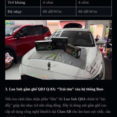
Trở kháng
4 ohm
4 ohm
Độ nhạy
88 dB/W/m
88 dB/W/m
3. Loa Sub gầm ghế QDJ Q-8A: “Trái tim” của hệ thống Bass
Nếu loa cánh đảm nhận phần “hồn” thì
Loa Sub Q8A
chính là “lực
đẩy” giúp âm nhạc trở nên sống động. Đây là dòng sub gầm ghế cao
cấp sử dụng công nghệ khuếch đại
Class AB
cho âm bass cực chắc, sâu