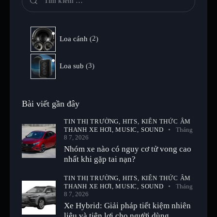
Loa cánh
2
Loa sub
3
Bài viết gần đây
TIN THỊ TRƯỜNG,
HITS,
KIẾN THỨC ÂM
THANH XE HƠI,
MUSIC,
SOUND
Tháng
8 7, 2026
Nhóm xe nào có nguy cơ tử vong cao
nhất khi gặp tai nạn?
TIN THỊ TRƯỜNG,
HITS,
KIẾN THỨC ÂM
THANH XE HƠI,
MUSIC,
SOUND
Tháng
8 7, 2026
Xe Hybrid: Giải pháp tiết kiệm nhiên
liệu và tiện lợi cho người dùng