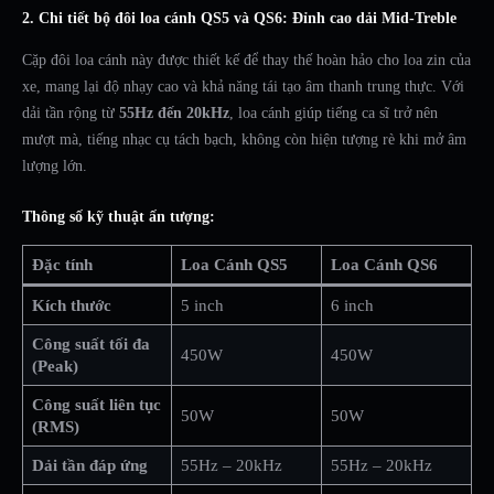
2. Chi tiết bộ đôi loa cánh QS5 và QS6: Đỉnh cao dải Mid-Treble
Cặp đôi loa cánh này được thiết kế để thay thế hoàn hảo cho loa zin của
xe, mang lại độ nhạy cao và khả năng tái tạo âm thanh trung thực. Với
dải tần rộng từ
55Hz đến 20kHz
, loa cánh giúp tiếng ca sĩ trở nên
mượt mà, tiếng nhạc cụ tách bạch, không còn hiện tượng rè khi mở âm
lượng lớn.
Thông số kỹ thuật ấn tượng:
Đặc tính
Loa Cánh QS5
Loa Cánh QS6
Kích thước
5 inch
6 inch
Công suất tối đa
450W
450W
(Peak)
Công suất liên tục
50W
50W
(RMS)
Dải tần đáp ứng
55Hz – 20kHz
55Hz – 20kHz