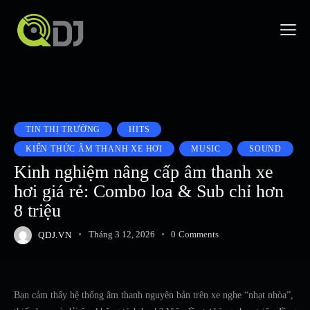
TIN THỊ TRƯỜNG
HITS
KIẾN THỨC ÂM THANH XE HƠI
MUSIC
SOUND
Kinh nghiệm nâng cấp âm thanh xe
hơi giá rẻ: Combo loa & Sub chỉ hơn
8 triệu
QDJ.VN
Tháng 3 12, 2026
0
Comments
Bạn cảm thấy hệ thống âm thanh nguyên bản trên xe nghe “nhạt nhòa”,