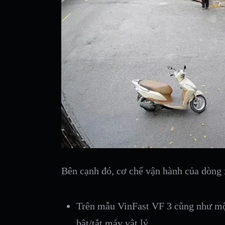
Bên cạnh đó, cơ chế vận hành của dòng x
Trên mẫu VinFast VF 3 cũng như một
bật/tắt máy vật lý.