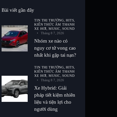
Bài viết gần đây
TIN THỊ TRƯỜNG,
HITS,
KIẾN THỨC ÂM THANH
XE HƠI,
MUSIC,
SOUND
Tháng 8 7, 2026
Nhóm xe nào có
nguy cơ tử vong cao
nhất khi gặp tai nạn?
TIN THỊ TRƯỜNG,
HITS,
KIẾN THỨC ÂM THANH
XE HƠI,
MUSIC,
SOUND
Tháng 8 7, 2026
Xe Hybrid: Giải
pháp tiết kiệm nhiên
liệu và tiện lợi cho
người dùng