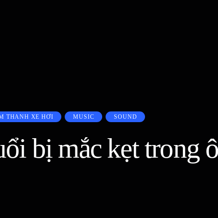
M THANH XE HƠI
MUSIC
SOUND
uổi bị mắc kẹt trong ô