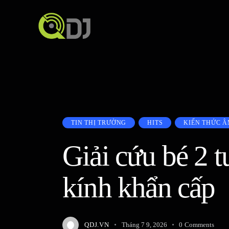
TIN THỊ TRƯỜNG
HITS
KIẾN THỨC Â
Giải cứu bé 2 t
kính khẩn cấp
QDJ.VN
Tháng 7 9, 2026
0
Comments