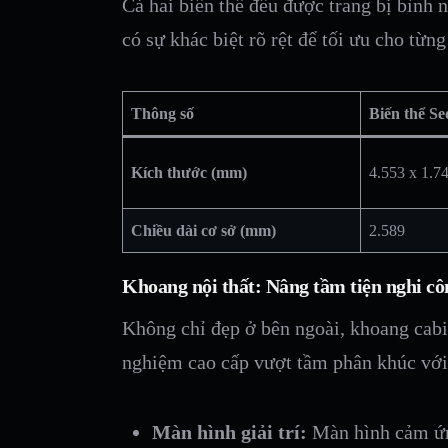
Cả hai biến thể đều được trang bị bình n
có sự khác biệt rõ rệt để tối ưu cho từn
Thông số
Biến thể S
Kích thước (mm)
4.553 x 1.7
Chiều dài cơ sở (mm)
2.589
Khoang nội thất: Nâng tầm tiện nghi cô
Không chỉ đẹp ở bên ngoài, khoang cab
nghiệm cao cấp vượt tầm phân khúc với h
Màn hình giải trí:
Màn hình cảm ứ