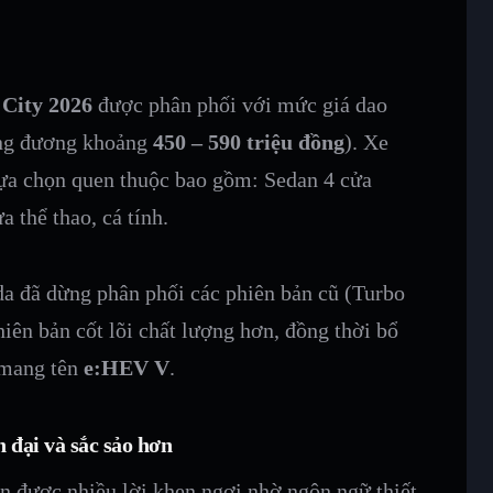
City 2026
được phân phối với mức giá dao
ơng đương khoảng
450 – 590 triệu đồng
). Xe
lựa chọn quen thuộc bao gồm: Sedan 4 cửa
 thể thao, cá tính.
a đã dừng phân phối các phiên bản cũ (Turbo
hiên bản cốt lõi chất lượng hơn, đồng thời bổ
 mang tên
e:HEV V
.
 đại và sắc sảo hơn
 được nhiều lời khen ngợi nhờ ngôn ngữ thiết