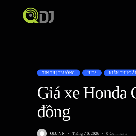
TIN THỊ TRƯỜNG
HITS
KIẾN THỨC Â
Giá xe Honda C
đồng
QDJ.VN
Tháng 7 6, 2026
0
Comments