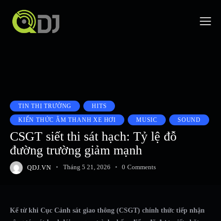
TIN THỊ TRƯỜNG
HITS
KIẾN THỨC ÂM THANH XE HƠI
MUSIC
SOUND
CSGT siết thi sát hạch: Tỷ lệ đỗ
đường trường giảm mạnh
QDJ.VN
Tháng 5 21, 2026
0
Comments
Kể từ khi Cục Cảnh sát giao thông (CSGT) chính thức tiếp nhận