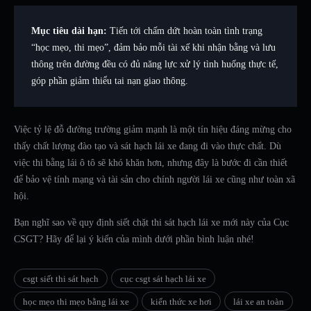
Mục tiêu dài hạn:
Tiến tới chấm dứt hoàn toàn tình trạng
“học mẹo, thi mẹo”, đảm bảo mỗi tài xế khi nhận bằng và lưu
thông trên đường đều có đủ năng lực xử lý tình huống thực tế,
góp phần giảm thiểu tai nạn giao thông.
Việc tỷ lệ đỗ đường trường giảm mạnh là một tín hiệu đáng mừng cho
thấy chất lượng đào tạo và sát hạch lái xe đang đi vào thực chất. Dù
việc thi bằng lái ô tô sẽ khó khăn hơn, nhưng đây là bước đi cần thiết
để bảo vệ tính mạng và tài sản cho chính người lái xe cũng như toàn xã
hội.
Bạn nghĩ sao về quy định siết chặt thi sát hạch lái xe mới này của Cục
CSGT? Hãy để lại ý kiến của mình dưới phần bình luận nhé!
csgt siết thi sát hạch
cục csgt sát hạch lái xe
học mẹo thi mẹo bằng lái xe
kiến thức xe hơi
lái xe an toàn