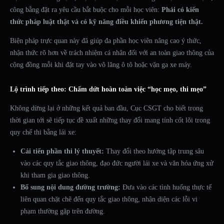
công bằng đặt ra yêu cầu bắt buộc cho mỗi học viên:
Phải có kiến
thức pháp luật thật và có kỹ năng điều khiển phương tiện thật.
Biện pháp trực quan này đã giúp đa phần học viên nâng cao ý thức,
nhận thức rõ hơn về trách nhiệm cá nhân đối với an toàn giao thông của
cộng đồng mỗi khi đặt tay vào vô lăng ô tô hoặc vặn ga xe máy.
Lộ trình tiếp theo: Chấm dứt hoàn toàn việc “học mẹo, thi mẹo”
Không dừng lại ở những kết quả ban đầu, Cục CSGT cho biết trong
thời gian tới sẽ tiếp tục đề xuất những thay đổi mang tính cốt lõi trong
quy chế thi bằng lái xe:
Cải tiến phần thi lý thuyết:
Thay đổi theo hướng tập trung sâu
vào các quy tắc giao thông, đạo đức người lái xe và văn hóa ứng xử
khi tham gia giao thông.
Bổ sung nội dung đường trường:
Đưa vào các tình huống thực tế
liên quan chặt chẽ đến quy tắc giao thông, nhận diện các lỗi vi
phạm thường gặp trên đường.