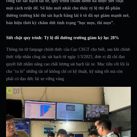
công tác sát hạch lái xe, quy trình chấm điểm đã được siết chặt
một cách triệt để. Số liệu mới nhất cho thấy tỷ lệ thi đỗ phần
đường trường khi thi sát hạch bằng lái ô tô đã sụt giảm mạnh mẽ,
báo hiệu thời kỳ chấm dứt tình trạng “học mẹo, thi mẹo”.
Siết chặt quy trình: Tỷ lệ đỗ đường trường giảm kỷ lục 28%
Thông tin từ fanpage chính thức của Cục CSGT cho biết, sau khi chính
thức tiếp nhận công tác sát hạch từ ngày 1/3/2025, đơn vị đã chỉ đạo
quyết liệt nhằm nâng cao chất lượng sát hạch lái xe. Mục tiêu cốt lõi là
cho “ra lò” những tài xế không chỉ có kỹ thuật, kỹ năng tốt mà còn
phải có đạo đức lái xe vững vàng.