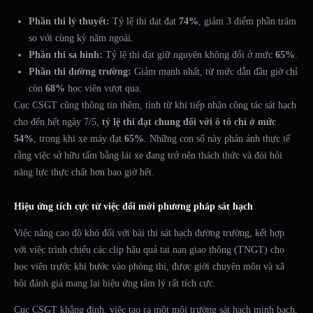
Phần thi lý thuyết:
Tỷ lệ thi đạt đạt
74%
, giảm 3 điểm phần trăm
so với cùng kỳ năm ngoái.
Phần thi sa hình:
Tỷ lệ thi đạt giữ nguyên không đổi ở mức
65%
.
Phần thi đường trường:
Giảm mạnh nhất, từ mức dẫn đầu giờ chỉ
còn
68%
học viên vượt qua.
Cục CSGT cũng thông tin thêm, tính từ khi tiếp nhận công tác sát hạch
cho đến hết ngày 7/5,
tỷ lệ thi đạt chung đối với ô tô chỉ ở mức
54%
, trong khi xe máy đạt
65%
. Những con số này phản ánh thực tế
rằng việc sở hữu tấm bằng lái xe đang trở nên thách thức và đòi hỏi
năng lực thực chất hơn bao giờ hết.
Hiệu ứng tích cực từ việc đổi mới phương pháp sát hạch
Việc nâng cao độ khó đối với bài thi sát hạch đường trường, kết hợp
với việc trình chiếu các clip hậu quả tai nạn giao thông (TNGT) cho
học viên trước khi bước vào phòng thi, được giới chuyên môn và xã
hội đánh giá mang lại hiệu ứng tâm lý rất tích cực.
Cục CSGT khẳng định, việc tạo ra một môi trường sát hạch minh bạch,