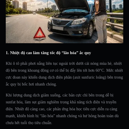
1. Nhiệt độ cao làm tăng tốc độ “lão hóa” ắc quy
Khi ô tô phải phơi nắng liên tục ngoài trời dưới cái nóng mùa hè, nhiệt
độ bên trong khoang động cơ có thể bị đẩy lên tới hơn 60°C. Mức nhiệt
cực đoan này khiến dung dịch điện phân (axit sunfuric loãng) bên trong
ắc quy bị bốc hơi nhanh chóng.
Khi lượng dung dịch giảm xuống, các bản cực chì bên trong dễ bị
sunfat hóa, làm sụt giảm nghiêm trọng khả năng tích điện và truyền
điện. Nhiệt độ càng cao, các phản ứng hóa học tiêu cực diễn ra càng
mạnh, khiến bình bị “lão hóa” nhanh chóng và hư hỏng hoàn toàn dù
chưa hết tuổi thọ tiêu chuẩn.