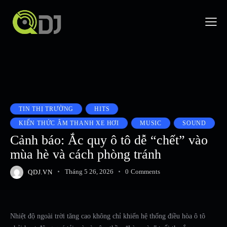
TIN THỊ TRƯỜNG
HITS
KIẾN THỨC ÂM THANH XE HƠI
MUSIC
SOUND
Cảnh báo: Ắc quy ô tô dễ “chết” vào
mùa hè và cách phòng tránh
QDJ.VN
Tháng 5 26, 2026
0
Comments
Nhiệt độ ngoài trời tăng cao không chỉ khiến hệ thống điều hòa ô tô