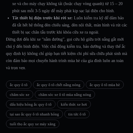
xe và cho máy chạy không tải (hoặc chạy vòng quanh) từ 15 – 20
phút sau mỗi 3-5 ngày để máy phát kịp sạc lại điện cho bình.
Tắt thiết bị điện trước khi rời xe:
Luôn kiểm tra kỹ để đảm bảo
đã tắt hết hệ thống đèn chiếu sáng, đèn nội thất, màn hình và rút các
thiết bị sạc chân tẩu trước khi khóa cửa xe ra ngoài.
Đừng đợi đến khi xe “nằm đường”, gọi cứu hộ giữa trời nắng gắt mới
chú ý đến bình điện. Việc chủ động kiểm tra, bảo dưỡng và thay thế ắc
quy định kỳ không chỉ giúp bạn tiết kiệm chi phí sửa chữa phát sinh mà
còn đảm bảo mọi chuyến hành trình mùa hè của gia đình luôn an toàn
và trọn vẹn.
ắc quy ô tô
ắc quy ô tô chết nắng nóng
ắc quy ô tô mùa hè
chăm sóc xe
chăm sóc xe ô tô mùa nắng nóng
dấu hiệu hỏng ắc quy ô tô
kiến thức xe hơi
tại sao ắc quy ô tô nhanh hỏng
tin tức ô tô
tuổi thọ ắc quy xe máy xăng