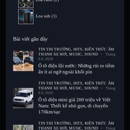
Loa sub
3
Bài viết gần đây
TIN THỊ TRƯỜNG,
HITS,
KIẾN THỨC ÂM
THANH XE HƠI,
MUSIC,
SOUND
Tháng
8 6, 2026
Ô tô điện lội nước: Những rủi ro tiềm
ẩn ít ai ngờ ngoài khối pin
TIN THỊ TRƯỜNG,
HITS,
KIẾN THỨC ÂM
THANH XE HƠI,
MUSIC,
SOUND
Tháng
8 6, 2026
Ô tô điện mini giá 200 triệu về Việt
Nam: Thiết kế nhỏ gọn, di chuyển
170km/sạc
TIN THỊ TRƯỜNG,
HITS,
KIẾN THỨC ÂM
THANH XE HƠI,
MUSIC,
SOUND
Tháng