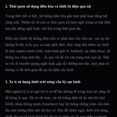
2. Thói quen sử dụng điều hòa và thiết bị điện quá tải
Trong thời tiết oi bức, hệ thống điều hòa gần như phải hoạt động hết
công suất. Nhiều tài xế còn có thói quen nổ máy ngồi trong xe bật điều
hòa khi dừng nghỉ hoặc chờ đợi trong thời gian dài.
Điều này khiến hệ thống điện trên xe phải làm việc liên tục, tạo áp lực
khổng lồ lên cả ắc quy và máy phát điện. Khi cộng dồn thêm các thiết
bị như camera hành trình, màn hình giải trí Android, sạc điện thoại, hệ
thống loa công suất lớn… ắc quy rất dễ rơi vào trạng thái quá tải. Nếu
xe chỉ di chuyển quãng ngắn hoặc gặp tắc đường kéo dài, máy phát sẽ
không có đủ thời gian để sạc bù điện cho bình.
3. Xe ít sử dụng dưới trời nóng vẫn bị cạn bình
Một nghịch lý ít ai ngờ tới là xe để lâu không đi trong mùa hè cũng rất
dễ hỏng ắc quy. Dù xe tắt máy, các hệ thống điện tử ẩn như bộ nhớ
RAM, khóa thông minh (Smartkey) hay hệ thống chống trộm vẫn tiêu
thụ một lượng điện nhỏ để duy trì. Khi đỗ nhiều ngày dưới trời nóng,
nhiệt độ cao sẽ kích thích tốc độ tự xả điện của ắc quy diễn ra nhanh