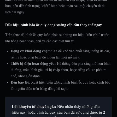
hơn, dẫn đến tình trạng “chết” bình hoàn toàn sau một chuyến đi du
lịch dài ngày.
Dấu hiệu cảnh báo ắc quy đang xuống cấp cần thay thế ngay
Trên thực tế, bình ắc quy luôn phát ra những tín hiệu “cầu cứu” trước
khi hỏng hoàn toàn, chủ xe cần đặc biệt lưu ý:
Động cơ khởi động chậm:
Xe đề khó vào buổi sáng, tiếng đề dai,
rên rỉ hoặc phải bấm đề nhiều lần mới nổ máy.
Thiết bị điện hoạt động yếu:
Hệ thống đèn pha sáng mờ hơn bình
thường, màn hình giải trí bị chập chờn, hoặc tiếng còi xe phát ra
nhỏ, không ổn định.
Đèn báo lỗi:
Xuất hiện biểu tượng hình bình ắc quy hoặc cảnh báo
lỗi nguồn điện trên bảng đồng hồ taplo.
Lời khuyên từ chuyên gia:
Nếu nhận thấy những dấu
hiệu này, hoặc bình ắc quy của bạn đã sử dụng được từ
2