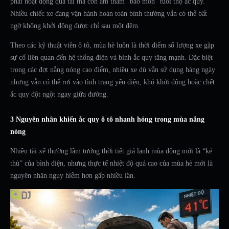
phải hoạt động quá tải mà còn âm thầm “bào mòn” tuổi thọ ắc quy.
Nhiều chiếc xe đang vận hành hoàn toàn bình thường vẫn có thể bất
ngờ không khởi động được chỉ sau một đêm.
Theo các kỹ thuật viên ô tô, mùa hè luôn là thời điểm số lượng xe gặp
sự cố liên quan đến hệ thống điện và bình ắc quy tăng mạnh. Đặc biệt
trong các đợt nắng nóng cao điểm, nhiều xe dù vẫn sử dụng hàng ngày
nhưng vẫn có thể rơi vào tình trạng yếu điện, khó khởi động hoặc chết
ắc quy đột ngột ngay giữa đường.
3 Nguyên nhân khiến ắc quy ô tô nhanh hỏng trong mùa nắng
nóng
Nhiều tài xế thường lầm tưởng thời tiết giá lạnh mùa đông mới là “kẻ
thù” của bình điện, nhưng thực tế nhiệt độ quá cao của mùa hè mới là
nguyên nhân nguy hiểm hơn gấp nhiều lần.