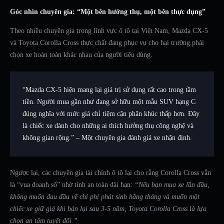
Góc nhìn chuyên gia: “Một bên hưởng thụ, một bên thực dụng”
Theo nhiều chuyên gia trong lĩnh vực ô tô tại Việt Nam, Mazda CX-5
và Toyota Corolla Cross thực chất đang phục vụ cho hai trường phái
chọn xe hoàn toàn khác nhau của người tiêu dùng.
“Mazda CX-5 hiện mang lại giá trị sử dụng rất cao trong tầm
tiền. Người mua gần như đang sở hữu một mẫu SUV hạng C
đúng nghĩa với mức giá chỉ tiệm cận phân khúc thấp hơn. Đây
là chiếc xe dành cho những ai thích hưởng thụ công nghệ và
không gian rộng.” – Một chuyên gia đánh giá xe nhận định.
Ngược lại, các chuyên gia tài chính ô tô lại cho rằng Corolla Cross vẫn
là “vua doanh số” nhờ tính an toàn dài hạn:
“Nếu bạn mua xe lần đầu,
không muốn đau đầu về chi phí phát sinh hằng tháng và muốn một
chiếc xe giữ giá khi bán lại sau 3-5 năm, Toyota Corolla Cross là lựa
chọn an tâm tuyệt đối.”