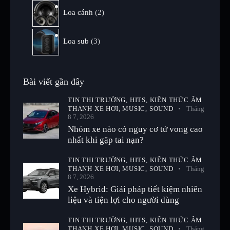
Loa cánh
2
Loa sub
3
Bài viết gần đây
TIN THỊ TRƯỜNG,
HITS,
KIẾN THỨC ÂM
THANH XE HƠI,
MUSIC,
SOUND
Tháng
8 7, 2026
Nhóm xe nào có nguy cơ tử vong cao
nhất khi gặp tai nạn?
TIN THỊ TRƯỜNG,
HITS,
KIẾN THỨC ÂM
THANH XE HƠI,
MUSIC,
SOUND
Tháng
8 7, 2026
Xe Hybrid: Giải pháp tiết kiệm nhiên
liệu và tiện lợi cho người dùng
TIN THỊ TRƯỜNG,
HITS,
KIẾN THỨC ÂM
THANH XE HƠI,
MUSIC,
SOUND
Tháng