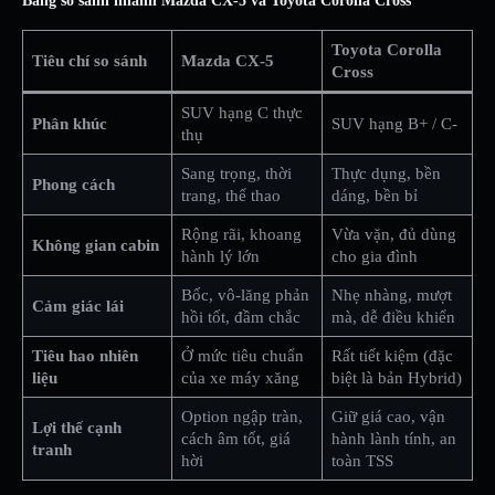
Bảng so sánh nhanh Mazda CX-5 và Toyota Corolla Cross
Toyota Corolla
Tiêu chí so sánh
Mazda CX-5
Cross
SUV hạng C thực
Phân khúc
SUV hạng B+ / C-
thụ
Sang trọng, thời
Thực dụng, bền
Phong cách
trang, thể thao
dáng, bền bỉ
Rộng rãi, khoang
Vừa vặn, đủ dùng
Không gian cabin
hành lý lớn
cho gia đình
Bốc, vô-lăng phản
Nhẹ nhàng, mượt
Cảm giác lái
hồi tốt, đầm chắc
mà, dễ điều khiển
Tiêu hao nhiên
Ở mức tiêu chuẩn
Rất tiết kiệm (đặc
liệu
của xe máy xăng
biệt là bản Hybrid)
Option ngập tràn,
Giữ giá cao, vận
Lợi thế cạnh
cách âm tốt, giá
hành lành tính, an
tranh
hời
toàn TSS