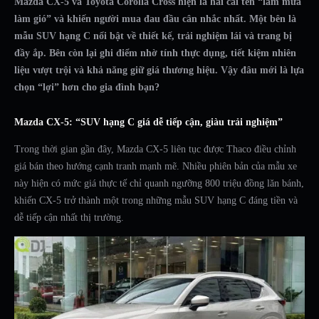
Mazda CX-5 và Toyota Corolla Cross hiện là hai cái tên “làm mưa
làm gió” và khiến người mua đau đầu cân nhắc nhất. Một bên là
mẫu SUV hạng C nổi bật về thiết kế, trải nghiệm lái và trang bị
đầy ắp. Bên còn lại ghi điểm nhờ tính thực dụng, tiết kiệm nhiên
liệu vượt trội và khả năng giữ giá thương hiệu. Vậy đâu mới là lựa
chọn “lợi” hơn cho gia đình bạn?
Mazda CX-5: “SUV hạng C giá dễ tiếp cận, giàu trải nghiệm”
Trong thời gian gần đây, Mazda CX-5 liên tục được Thaco điều chỉnh
giá bán theo hướng cạnh tranh mạnh mẽ. Nhiều phiên bản của mẫu xe
này hiện có mức giá thực tế chỉ quanh ngưỡng 800 triệu đồng lăn bánh,
khiến CX-5 trở thành một trong những mẫu SUV hạng C đáng tiền và
dễ tiếp cận nhất thị trường.