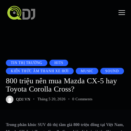
TIN THỊ TRƯỜNG
HITS
KIẾN THỨC ÂM THANH XE HƠI
MUSIC
SOUND
800 triệu nên mua Mazda CX-5 hay
Toyota Corolla Cross?
QDJ.VN
Tháng 5 20, 2026
0
Comments
Trong phân khúc SUV đô thị tầm giá 800 triệu đồng tại Việt Nam,